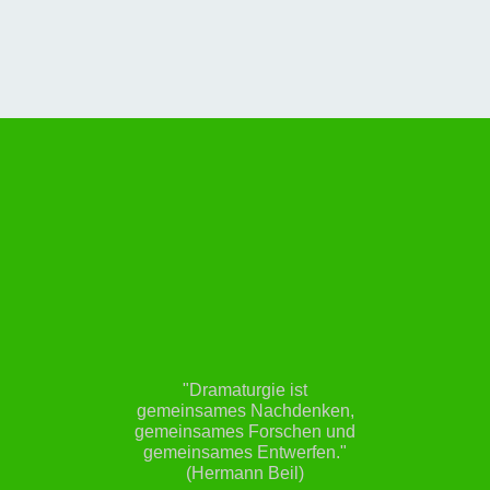
"Dramaturgie ist
gemeinsames Nachdenken,
gemeinsames Forschen und
gemeinsames Entwerfen."
(Hermann Beil)